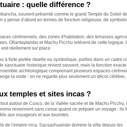
tuaire : quelle différence ?
orikancha, souvent présenté comme le grand Temple du Soleil d
On y pense d'abord en termes de fonction religieuse, de symboli
espaces cérémoniels, des zones d'habitation, des terrasses agrico
xes. Ollantaytambo et Machu Picchu relèvent de cette logique. 
voit réellement sur place.
u à forte portée rituelle ou symbolique, parfois dans un cadre n
 sanctuaire historique revient souvent, mais la fonction exacte 
r d'ensemble archéologique comprenant plusieurs espaces cérémo
nge la visite : on ne regarde plus seulement un décor célèbre, o
ux temples et sites incas ?
rtout autour de Cusco, de la Vallée sacrée et de Machu Picchu, 
s noms reviennent sans cesse quand on prépare un voyage : ils 
ible aux voyageurs et aux touristes.
le de l'empire inca. Sacsayhuamán domine la ville depuis les