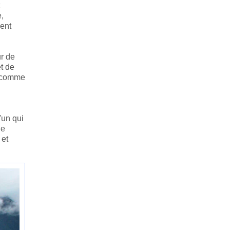
,
sent
ur de
t de
s comme
'un qui
le
 et