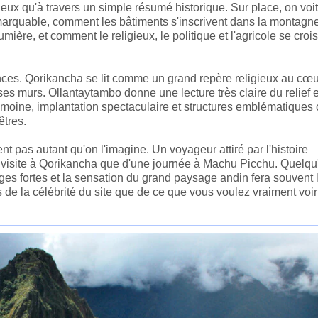
x qu'à travers un simple résumé historique. Sur place, on voit
marquable, comment les bâtiments s'inscrivent dans la montagne
ère, et comment le religieux, le politique et l'agricole se croi
iences. Qorikancha se lit comme un grand repère religieux au cœ
s murs. Ollantaytambo donne une lecture très claire du relief e
trimoine, implantation spectaculaire et structures emblématique
êtres.
nt pas autant qu'on l'imagine. Un voyageur attiré par l'histoire
e visite à Qorikancha que d'une journée à Machu Picchu. Quelqu
es fortes et la sensation du grand paysage andin fera souvent 
de la célébrité du site que de ce que vous voulez vraiment voir