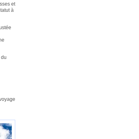
asses et
tatut à
ustée
une
 du
u voyage