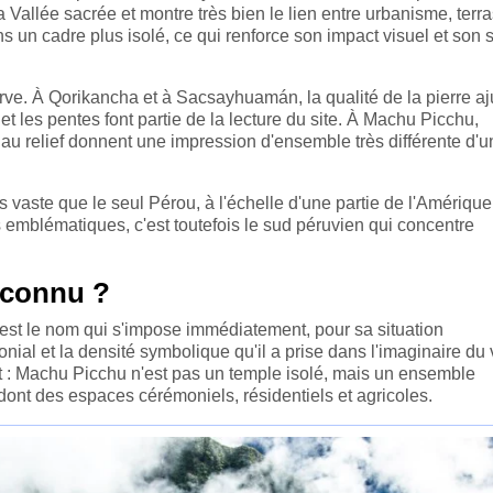
 Vallée sacrée et montre très bien le lien entre urbanisme, terr
 un cadre plus isolé, ce qui renforce son impact visuel et son s
ve. À Qorikancha et à Sacsayhuamán, la qualité de la pierre aj
t les pentes font partie de la lecture du site. À Machu Picchu,
on au relief donnent une impression d'ensemble très différente d'
vaste que le seul Pérou, à l'échelle d'une partie de l'Amérique
s emblématiques, c'est toutefois le sud péruvien qui concentre
s connu ?
'est le nom qui s'impose immédiatement, pour sa situation
onial et la densité symbolique qu'il a prise dans l'imaginaire d
ment : Machu Picchu n'est pas un temple isolé, mais un ensemble
ont des espaces cérémoniels, résidentiels et agricoles.