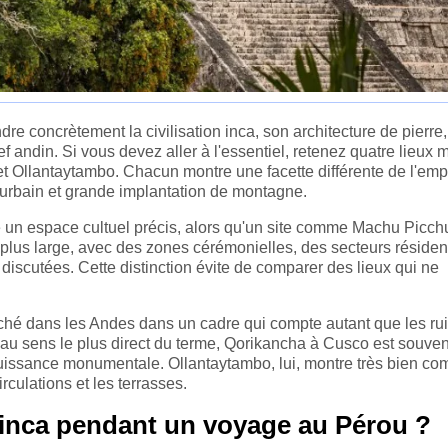
re concrètement la civilisation inca, son architecture de pierre
ef andin. Si vous devez aller à l'essentiel, retenez quatre lieux 
 Ollantaytambo. Chacun montre une facette différente de l'emp
re urbain et grande implantation de montagne.
ne un espace cultuel précis, alors qu'un site comme Machu Picch
lus large, avec des zones cérémonielles, des secteurs résident
 discutées. Cette distinction évite de comparer des lieux qui ne
rché dans les Andes dans un cadre qui compte autant que les ru
au sens le plus direct du terme, Qorikancha à Cusco est souven
issance monumentale. Ollantaytambo, lui, montre très bien c
circulations et les terrasses.
 inca pendant un voyage au Pérou ?