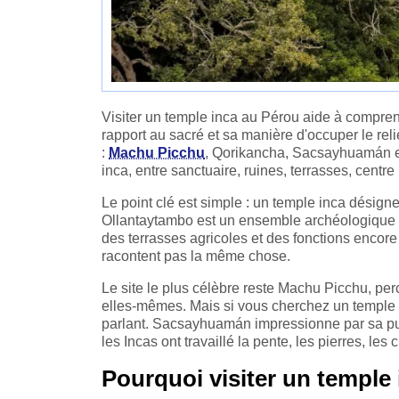
Visiter un temple inca au Pérou aide à comprend
rapport au sacré et sa manière d'occuper le reli
:
Machu Picchu
, Qorikancha, Sacsayhuamán et
inca, entre sanctuaire, ruines, terrasses, cent
Le point clé est simple : un temple inca désig
Ollantaytambo est un ensemble archéologique p
des terrasses agricoles et des fonctions encore
racontent pas la même chose.
Le site le plus célèbre reste Machu Picchu, pe
elles-mêmes. Mais si vous cherchez un temple 
parlant. Sacsayhuamán impressionne par sa pu
les Incas ont travaillé la pente, les pierres, les 
Pourquoi visiter un temple