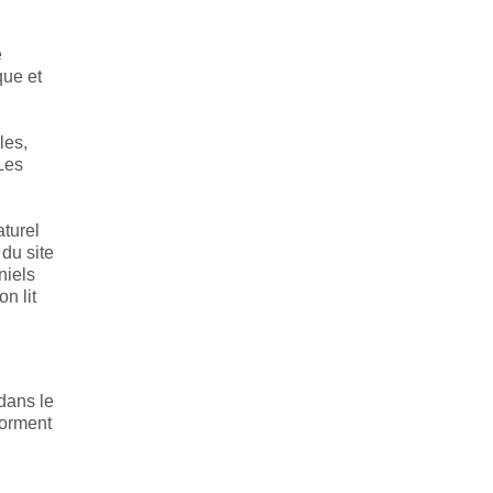
e
que et
les,
Les
aturel
du site
niels
n lit
dans le
forment