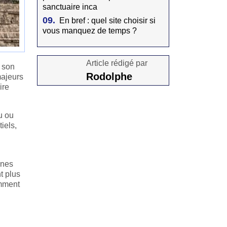
sanctuaire inca
09.
En bref : quel site choisir si
vous manquez de temps ?
Article rédigé par
, son
Rodolphe
majeurs
ire
u ou
iels,
ines
t plus
omment